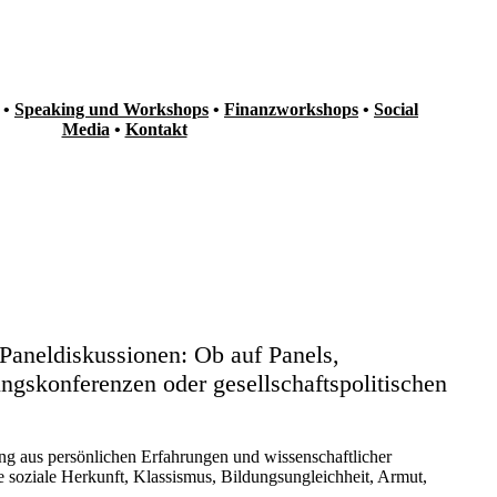
•
Speaking und Workshops
•
Finanzworkshops
•
Social
Media
•
Kontakt
g und Workshops zu
Gerechtigkeit
 Paneldiskussionen: Ob auf Panels,
ngskonferenzen oder gesellschaftspolitischen
ng aus persönlichen Erfahrungen und wissenschaftlicher
soziale Herkunft, Klassismus, Bildungsungleichheit, Armut,